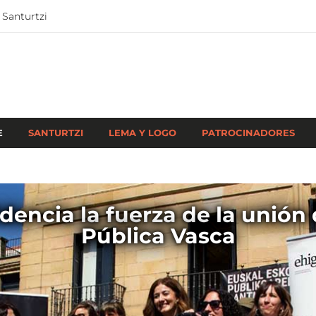
 Santurtzi
E
SANTURTZI
LEMA Y LOGO
PATROCINADORES
idencia la fuerza de la unión 
Pública Vasca