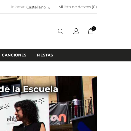
Idioma:
Mi lista de deseos (
0
)
Castellano
keyboard_arrow_down
0
CANCIONES
FIESTAS
de la Escuela