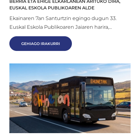
BERRIA ETA EHIGE ELKARLANEAN ARITUKO DIRA,
EUSKAL ESKOLA PUBLIKOAREN ALDE
Ekainaren 7an Santurtzin egingo dugun 33.
Euskal Eskola Publikoaren Jaiaren harira,...
GEHIAGO IRAKURRI