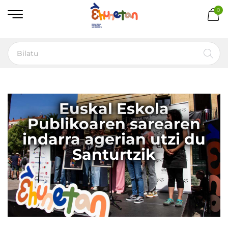
0
Euskal Eskola
Publikoaren sarearen
indarra agerian utzi du
Santurtzik