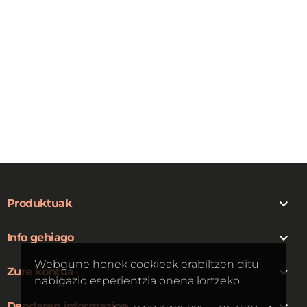

Produktuak

Info gehiago
Webgune honek cookieak erabiltzen ditu

Zure kontua
nabigazio esperientzia onena lortzeko.
Dendaren informazioa