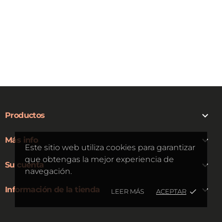

Productos

Más info
Este sitio web utiliza cookies para garantizar
que obtengas la mejor experiencia de

Su cuenta
navegación.

Información de la tienda
LEER MÁS
ACEPTAR
done