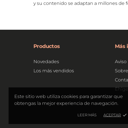
y su contenido se adaptan a millones de 
Productos
Más 
Novedades
Aviso 
Los más vendidos
Sobre
Conta
Ehig
Este sitio web utiliza cookies para garantizar que
obtengas la mejor experiencia de navegación.
LEER MÁS
ACEPTAR
done