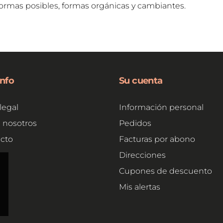
formas posibles, formas orgánicas y cambiantes.
info
Su cuenta
legal
Información personal
 nosotros
Pedidos
cto
Facturas por abono
e
Direcciones
Cupones de descuento
Mis alertas