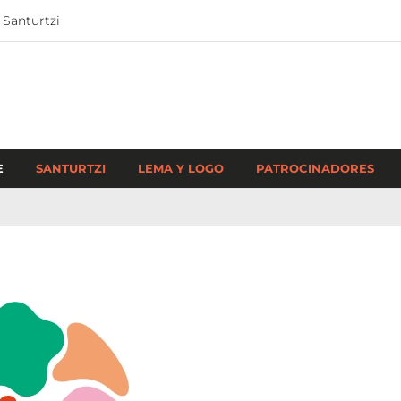
 Santurtzi
E
SANTURTZI
LEMA Y LOGO
PATROCINADORES