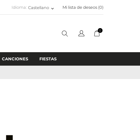
Idioma:
Mi lista de deseos (
0
)
Castellano
keyboard_arrow_down
0
CANCIONES
FIESTAS