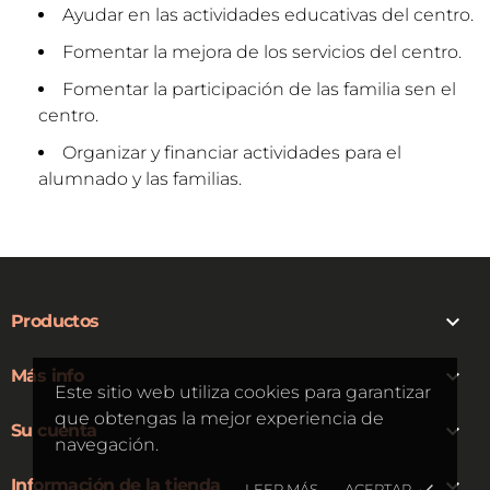
Ayudar en las actividades educativas del centro.
Fomentar la mejora de los servicios del centro.
Fomentar la participación de las familia sen el
centro.
Organizar y financiar actividades para el
alumnado y las familias.

Productos

Más info
Este sitio web utiliza cookies para garantizar
que obtengas la mejor experiencia de

Su cuenta
navegación.

Información de la tienda
LEER MÁS
ACEPTAR
done