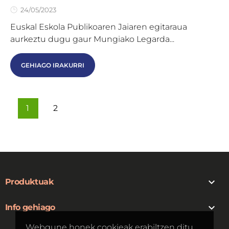
24/05/2023
Euskal Eskola Publikoaren Jaiaren egitaraua
aurkeztu dugu gaur Mungiako Legarda...
GEHIAGO IRAKURRI
1
2

Produktuak

Info gehiago
Webgune honek cookieak erabiltzen ditu