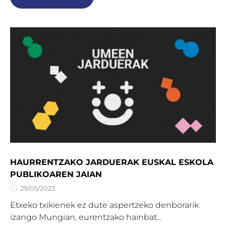
HAURRENTZAKO JARDUERAK EUSKAL ESKOLA
PUBLIKOAREN JAIAN
29/05/2023
Etxeko txikienek ez dute aspertzeko denborarik
izango Mungian, eurentzako hainbat...