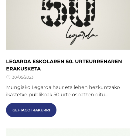
LEGARDA ESKOLAREN 50. URTEURRENAREN
ERAKUSKETA
30/05/2023
Mungiako Legarda haur eta lehen hezkuntzako
ikastetxe publikoak 50 urte ospatzen ditu...
GEHIAGO IRAKURRI