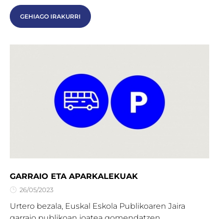
GEHIAGO IRAKURRI
GARRAIO ETA APARKALEKUAK
26/05/2023
Urtero bezala, Euskal Eskola Publikoaren Jaira
garraio publikoan joatea gomendatzen...