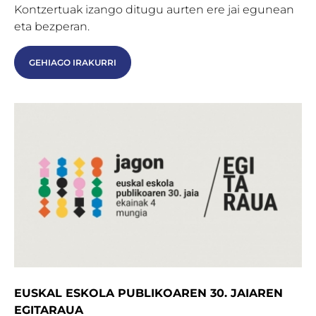
Kontzertuak izango ditugu aurten ere jai egunean
eta bezperan.
GEHIAGO IRAKURRI
EUSKAL ESKOLA PUBLIKOAREN 30. JAIAREN
EGITARAUA