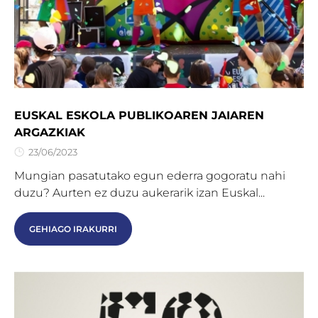
EUSKAL ESKOLA PUBLIKOAREN JAIAREN
ARGAZKIAK
23/06/2023
Mungian pasatutako egun ederra gogoratu nahi
duzu? Aurten ez duzu aukerarik izan Euskal...
GEHIAGO IRAKURRI