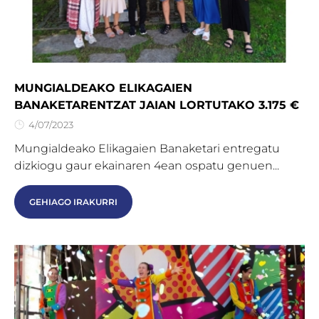
MUNGIALDEAKO ELIKAGAIEN
BANAKETARENTZAT JAIAN LORTUTAKO 3.175 €
4/07/2023
Mungialdeako Elikagaien Banaketari entregatu
dizkiogu gaur ekainaren 4ean ospatu genuen...
GEHIAGO IRAKURRI