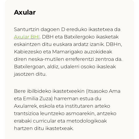
Axular
Santurtzin dagoen D ereduko ikastetxea da
Axular BHI
. DBH eta Batxilergoko ikasketak
eskaintzen ditu euskara ardatz izanik. DBHn,
Kabiezesko eta Mamarigako auzokideak
diren neska-mutilen erreferentzi zentroa da.
Batxilergoan, aldiz, udalerri osoko ikasleak
jasotzen ditu.
Bere ibilbideko ikastetxeekin (Itsasoko Ama
eta Emilia Zuza) harreman estua du
Axularrek, eskola eta institutaren arteko
trantsizioa leuntzeko asmoarekin, antzeko
erabaki curricular eta metodologikoak
hartzen ditu ikastetxeak.