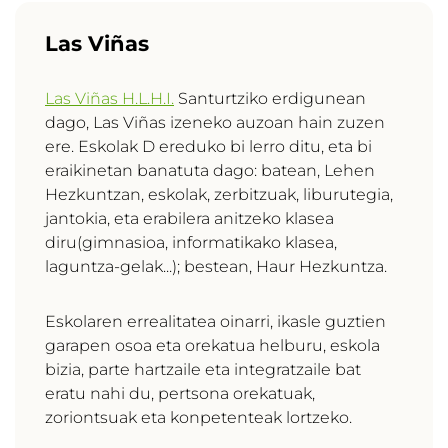
Las Viñas
Las Viñas H.L.H.I.
Santurtziko erdigunean
dago, Las Viñas izeneko auzoan hain zuzen
ere. Eskolak D ereduko bi lerro ditu, eta bi
eraikinetan banatuta dago: batean, Lehen
Hezkuntzan, eskolak, zerbitzuak, liburutegia,
jantokia, eta erabilera anitzeko klasea
diru(gimnasioa, informatikako klasea,
laguntza-gelak...); bestean, Haur Hezkuntza.
Eskolaren errealitatea oinarri, ikasle guztien
garapen osoa eta orekatua helburu, eskola
bizia, parte hartzaile eta integratzaile bat
eratu nahi du, pertsona orekatuak,
zoriontsuak eta konpetenteak lortzeko.