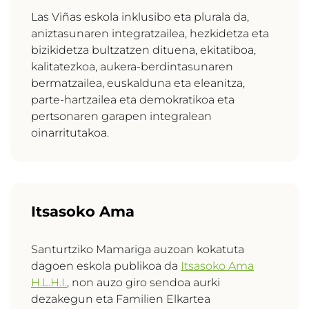
Las Viñas eskola inklusibo eta plurala da,
aniztasunaren integratzailea, hezkidetza eta
bizikidetza bultzatzen dituena, ekitatiboa,
kalitatezkoa, aukera-berdintasunaren
bermatzailea, euskalduna eta eleanitza,
parte-hartzailea eta demokratikoa eta
pertsonaren garapen integralean
oinarritutakoa.
Itsasoko Ama
Santurtziko Mamariga auzoan kokatuta
dagoen eskola publikoa da
Itsasoko Ama
H.L.H.I.
, non auzo giro sendoa aurki
dezakegun eta Familien Elkartea