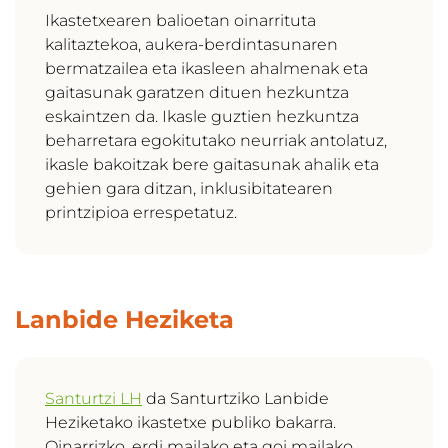
Ikastetxearen balioetan oinarrituta
kalitaztekoa, aukera-berdintasunaren
bermatzailea eta ikasleen ahalmenak eta
gaitasunak garatzen dituen hezkuntza
eskaintzen da. Ikasle guztien hezkuntza
beharretara egokitutako neurriak antolatuz,
ikasle bakoitzak bere gaitasunak ahalik eta
gehien gara ditzan, inklusibitatearen
printzipioa errespetatuz.
Lanbide Heziketa
Santurtzi LH
da Santurtziko Lanbide
Heziketako ikastetxe publiko bakarra.
Oinarrizko, erdi mailako eta goi mailako