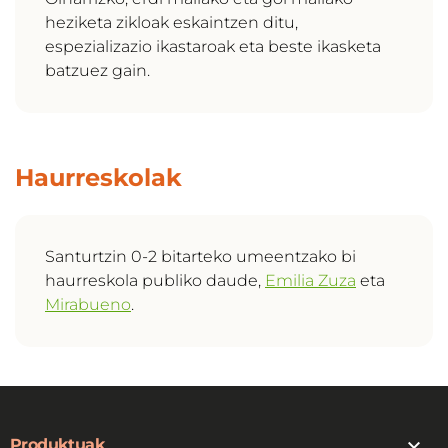
heziketa zikloak eskaintzen ditu,
espezializazio ikastaroak eta beste ikasketa
batzuez gain.
Haurreskolak
Santurtzin 0-2 bitarteko umeentzako bi
haurreskola publiko daude,
Emilia Zuza
eta
Mirabueno
.

Produktuak