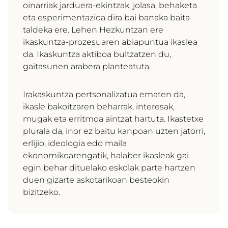
oinarriak jarduera-ekintzak, jolasa, behaketa
eta esperimentazioa dira bai banaka baita
taldeka ere. Lehen Hezkuntzan ere
ikaskuntza-prozesuaren abiapuntua ikaslea
da. Ikaskuntza aktiboa bultzatzen du,
gaitasunen arabera planteatuta.
Irakaskuntza pertsonalizatua ematen da,
ikasle bakoitzaren beharrak, interesak,
mugak eta erritmoa aintzat hartuta. Ikastetxe
plurala da, inor ez baitu kanpoan uzten jatorri,
erlijio, ideologia edo maila
ekonomikoarengatik, halaber ikasleak gai
egin behar dituelako eskolak parte hartzen
duen gizarte askotarikoan besteokin
bizitzeko.