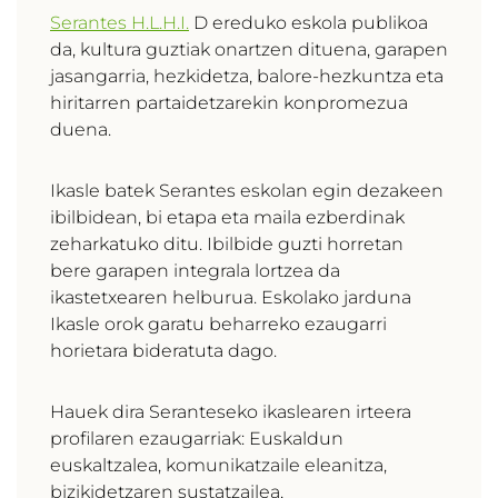
Serantes H.L.H.I.
D ereduko eskola publikoa
da, kultura guztiak onartzen dituena, garapen
jasangarria, hezkidetza, balore-hezkuntza eta
hiritarren partaidetzarekin konpromezua
duena.
Ikasle batek Serantes eskolan egin dezakeen
ibilbidean, bi etapa eta maila ezberdinak
zeharkatuko ditu. Ibilbide guzti horretan
bere garapen integrala lortzea da
ikastetxearen helburua. Eskolako jarduna
Ikasle orok garatu beharreko ezaugarri
horietara bideratuta dago.
Hauek dira Seranteseko ikaslearen irteera
profilaren ezaugarriak: Euskaldun
euskaltzalea, komunikatzaile eleanitza,
bizikidetzaren sustatzailea,