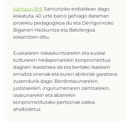
Kantauri BHI
Santurtziko erdialdean dago
kokatuta, 40 urte baino gehiago daraman
proiektu pedagogikoa du eta Derrigorrezko
Bigarren Hezkuntza eta Batxilergoa
eskaintzen ditu.
Euskararen irakaskuntzarekin eta euskal
kulturaren hedapenarekin konprometitua
dagoen ikastetxea da eta bertako ikasleen
emaitza onenak eta euren abileziak garatzera
zuzendurik dago. Berdintasunarekin,
justiziarekin, ingurumenaren zaintzarekin,
osasunarekin eta abarrekin
konprometitutako pertsonak izatea
ahalbidetuz.