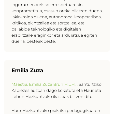
ingurumenarekiko errespetuarekin
konprometitua, osasun oreka bilatzen duena,
jakin-mina duena, autonomoa, kooperatiboa,
kritikoa, ekintzailea eta sortzailea, eta
baliabide teknologiko eta digitalen
erabiltzaile eraginkor eta arduratsua egiten
duena, besteak beste.
Emilia Zuza
Maestra. Emilia Zuza Brun H.L.H.I.
Santurtziko
Kabiezes auzoan dago kokatuta eta Haur eta
Lehen Hezkuntzako ikasleak biltzen ditu.
Haur Hezkuntzako praktika pedagogikoaren