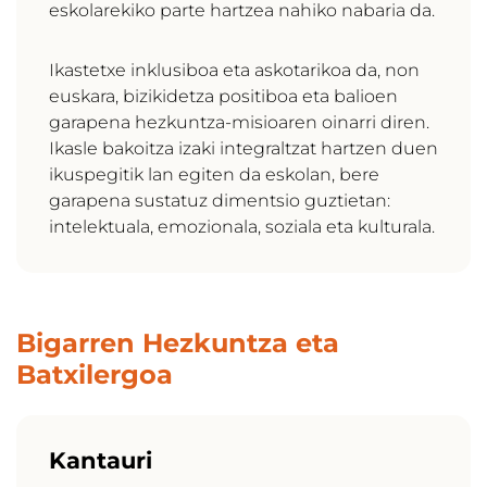
eskolarekiko parte hartzea nahiko nabaria da.
Ikastetxe inklusiboa eta askotarikoa da, non
euskara, bizikidetza positiboa eta balioen
garapena hezkuntza-misioaren oinarri diren.
Ikasle bakoitza izaki integraltzat hartzen duen
ikuspegitik lan egiten da eskolan, bere
garapena sustatuz dimentsio guztietan:
intelektuala, emozionala, soziala eta kulturala.
Bigarren Hezkuntza eta
Batxilergoa
Kantauri