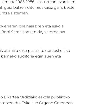
 zen eta 1985-1986 ikasturtean ezarri zen
ik gora batzen ditu. Euskaraz gain, beste
kuntza sisteman.
ienaren bila hasi ziren eta eskola
 Berri Sarea sortzen da, sistema hau
 eta hiru urte pasa zituzten eskolako
k barneko auditoria egin zuen eta
o Elkartea Ordiziako eskola publikoko
 betetzen du, Eskolako Organo Gorenean