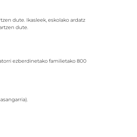
zen dute. Ikasleek, eskolako ardatz
artzen dute.
atorri ezberdinetako familietako 800
asangarria).