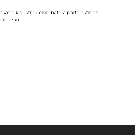
akasle klaustroarekin batera parte aktiboa
nitatean.