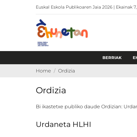
Euskal Eskola Publikoaren Jaia 2026 | Ekainak 7,
BERRIAK
E
Home
Ordizia
Ordizia
Bi ikastetxe publiko daude Ordizian: Urda
Urdaneta HLHI