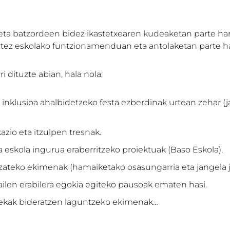
eta batzordeen bidez ikastetxearen kudeaketan parte hart
artez eskolako funtzionamenduan eta antolaketan parte h
i dituzte abian, hala nola:
inklusioa ahalbidetzeko festa ezberdinak urtean zehar (j
io eta itzulpen tresnak.
 eskola ingurua eraberritzeko proiektuak (Baso Eskola).
izateko ekimenak (hamaiketako osasungarria eta jangela j
ilen erabilera egokia egiteko pausoak ematen hasi.
orekak bideratzen laguntzeko ekimenak…