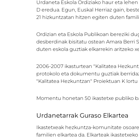
Urdaneta Eskola Ordiziako haur eta lehen 
D eredua. Egun, Euskal Herriaz gain, beste
21 hizkuntzatan hitzen egiten duten famil
Ordizian eta Eskola Publikoan bereziki du
desberdinak bisitatu ostean Amara Berri S
duten eskola guztiak elkarrekin aritzeko x
2006-2007 ikasturtean "Kalitatea Hezkuntz
protokolo eta dokumentu guztiak berridazt
"Kalitatea Hezkuntzan" Proiektuan K lortu
Momentu honetan 50 ikastetxe publiko bat
Urdanetarrak Guraso Elkartea
Ikastetxeak hezkuntza-komunitate osoaren
familien elkartea da. Elkarteak ikastetx