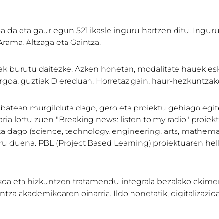
 da eta gaur egun 521 ikasle inguru hartzen ditu. Inguruk
 Arama, Altzaga eta Gaintza.
tak burutu daitezke. Azken honetan, modalitate hauek eska
lergoa, guztiak D ereduan. Horretaz gain, haur-hezkuntzak
 batean murgilduta dago, gero eta proiektu gehiago egiten
ia lortu zuen "Breaking news: listen to my radio" proiek
a dago (science, technology, engineering, arts, mathema
uru duena. PBL (Project Based Learning) proiektuaren hel
xokoa eta hizkuntzen tratamendu integrala bezalako eki
tza akademikoaren oinarria. Ildo honetatik, digitalizazi