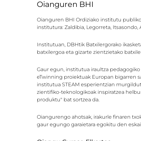
Oianguren BHI
Oianguren BHI Ordiziako institutu publikoa
institutura: Zaldibia, Legorreta, Itsasondo,
Institutuan, DBHtik Batxilergorako ikaske
batxilergoa eta gizarte zientzietako batxi
Gaur egun, institutua iraultza pedagogiko
eTwinning proiektuak Europan bigarren sar
institutua STEAM esperientzian murgildut
zientifiko-teknologikoak inspiratzea helb
produktu" bat sortzea da.
Oiangurengo ahotsak, irakurle finaren t
gaur egungo garaietara egokitu den eskain