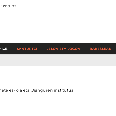
 Santurtzi
HIGE
SANTURTZI
LELOA ETA LOGOA
BABESLEAK
neta eskola eta Oianguren institutua.