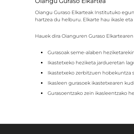
Oiangu Guraso Elkartea
Oiangu Guraso Elkarteak Institutuko egune
hartzea du helburu. Elkarte hau ikasle et
Hauek dira Oianguren Guraso Elkartearen
Gurasoak seme-alaben heziketarekin 
Ikastetxeko heziketa jardueretan lag
Ikastetxeko zerbitzuen hobekuntza s
Ikasleen gurasoek ikastetxearen kud
Gurasoentzako zein ikasleentzako hez