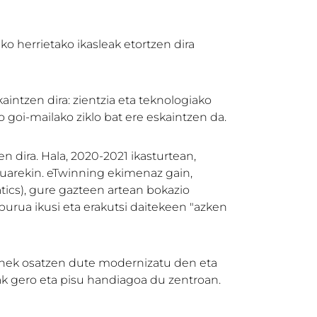
o herrietako ikasleak etortzen dira
intzen dira: zientzia eta teknologiako
o goi-mailako ziklo bat ere eskaintzen da.
 dira. Hala, 2020-2021 ikasturtean,
tuarekin. eTwinning ekimenaz gain,
tics), gure gazteen artean bokazio
burua ikusi eta erakutsi daitekeen "azken
menek osatzen dute modernizatu den eta
oak gero eta pisu handiagoa du zentroan.