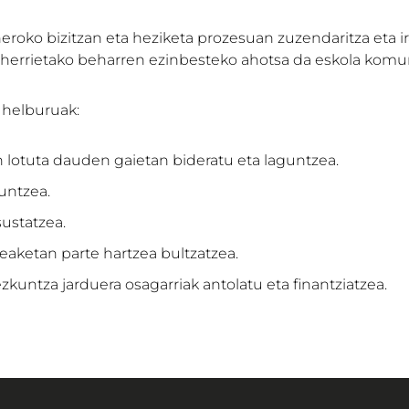
roko bizitzan eta heziketa prozesuan zuzendaritza eta ir
a herrietako beharren ezinbesteko ahotsa da eskola komu
 helburuak:
lotuta dauden gaietan bideratu eta laguntzea.
untzea.
ustatzea.
eaketan parte hartzea bultzatzea.
kuntza jarduera osagarriak antolatu eta finantziatzea.