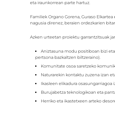
eta iraunkorrean parte hartuz.
Familiek Organo Gorena, Guraso Elkartea 
nagusia direnez, beraien ordezkarien bit
Azken urteetan proiektu garrantzitsuak jarr
Aniztasuna modu positiboan bizi eta 
pertsona bazkaltzen biltzeraino).
Komunitate osoa saretzeko komunikaz
Naturarekin kontaktu zuzena izan eta
Ikasleen elikadura osasungarriagoa 
Burujabetza teknologikoan eta panta
Herriko eta ikastetxeen arteko des