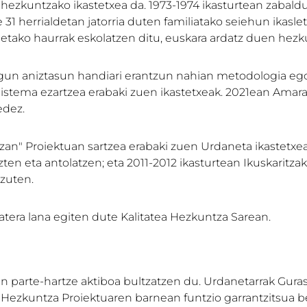
hezkuntzako ikastetxea da. 1973-1974 ikasturtean zabaldu
 31 herrialdetan jatorria duten familiatako seiehun ikaslet
ietako haurrak eskolatzen ditu, euskara ardatz duen hez
gun aniztasun handiari erantzun nahian metodologia egok
istema ezartzea erabaki zuen ikastetxeak. 2021ean Amara
edez.
an" Proiektuan sartzea erabaki zuen Urdaneta ikastetxeak
en eta antolatzen; eta 2011-2012 ikasturtean Ikuskaritza
 zuten.
era lana egiten dute Kalitatea Hezkuntza Sarean.
 parte-hartze aktiboa bultzatzen du. Urdanetarrak Guras
eko Hezkuntza Proiektuaren barnean funtzio garrantzitsua