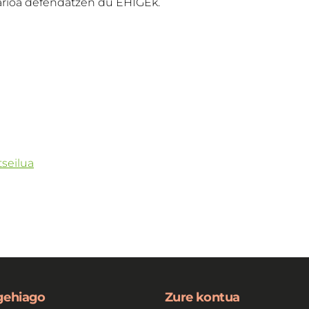
idarioa defendatzen du EHIGEk.
seilua
 gehiago
Zure kontua