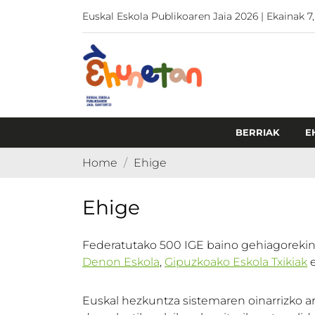
Euskal Eskola Publikoaren Jaia 2026 | Ekainak 7,
BERRIAK
E
Home
Ehige
Ehige
Federatutako 500 IGE baino gehiagorekin
Denon Eskola
,
Gipuzkoako Eskola Txikiak
e
Euskal hezkuntza sistemaren oinarrizko ard