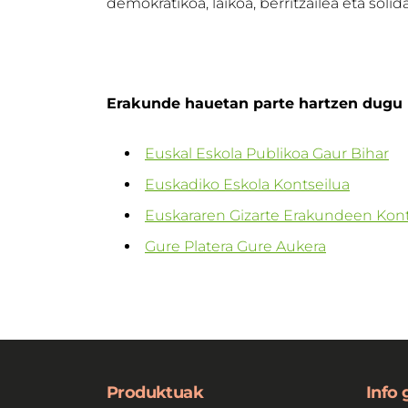
demokratikoa, laikoa, berritzailea eta sol
Erakunde hauetan parte hartzen dugu
Euskal Eskola Publikoa Gaur Bihar
Euskadiko Eskola Kontseilua
Euskararen Gizarte Erakundeen Kont
Gure Platera Gure Aukera
Produktuak
Info