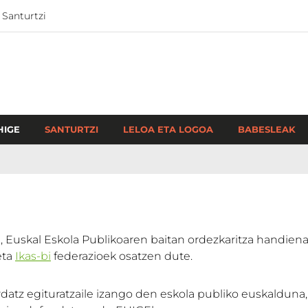
 Santurtzi
HIGE
SANTURTZI
LELOA ETA LOGOA
BABESLEAK
, Euskal Eskola Publikoaren baitan ordezkaritza handie
ta
Ikas-bi
federazioek osatzen dute.
atz egituratzaile izango den eskola publiko euskalduna, ka