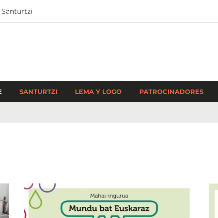
 Santurtzi
E
SANTURTZI
LEMA Y LOGO
PATROCINADORES