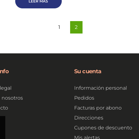
LEER MÁS
1
2
info
Su cuenta
legal
Información personal
 nosotros
Pedidos
cto
Facturas por abono
e
Direcciones
Cupones de descuento
Mis alertas