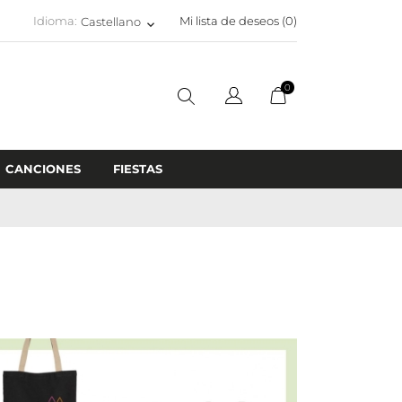
Idioma:
Mi lista de deseos (
0
)
Castellano
keyboard_arrow_down
0
CANCIONES
FIESTAS