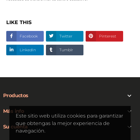
LIKE THIS
Facebook
Twitter
Pinterest
LinkedIn
Tumblr

Productos

Más info
Este sitio web utiliza cookies para garantizar
que obtengas la mejor experiencia de

Su cuenta
navegación.