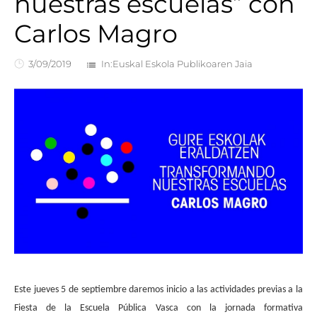
nuestras escuelas” con
Carlos Magro
3/09/2019
In:
Euskal Eskola Publikoaren Jaia
list
Este jueves 5 de septiembre daremos inicio a las actividades previas a la
Fiesta de la Escuela Pública Vasca con la jornada formativa