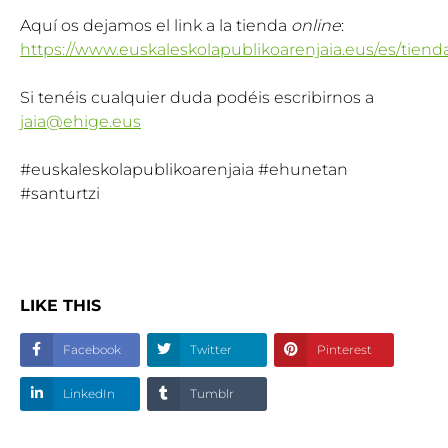
Aquí os dejamos el link a la tienda
online
:
https://www.euskaleskolapublikoarenjaia.eus/es/tiend
Si tenéis cualquier duda podéis escribirnos a
jaia@ehige.eus
#euskaleskolapublikoarenjaia #ehunetan
#santurtzi
LIKE THIS
Facebook
Twitter
Pinterest
LinkedIn
Tumblr