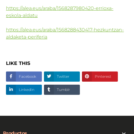
https://alea.eus/araba/1568287980420-errioxa-
eskola-aldatu
https://alea.eus/araba/1568288430417-hezkuntzan-
aldaketa-periferia
LIKE THIS
Facebook
Twitter
Pinterest
LinkedIn
Tumblr

Productos