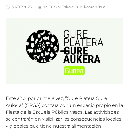
30/05/2023
In:
Euskal Eskola Publikoaren Jaia
list
Este año, por primera vez, “Gure Platera Gure
Aukera” (GPGA) contará con un espacio propio en la
Fiesta de la Escuela Pública Vasca. Las actividades
se centrarán en visibilizar las consecuencias locales
y globales que tiene nuestra alimentación.