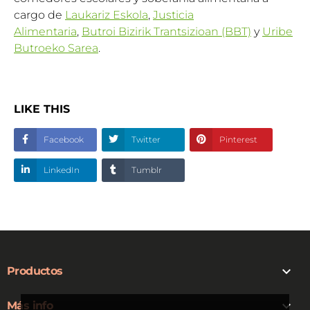
cargo de
Laukariz Eskola
,
Justicia
Alimentaria
,
Butroi Bizirik Trantsizioan (BBT)
y
Uribe
Butroeko Sarea
.
LIKE THIS
Facebook
Twitter
Pinterest
LinkedIn
Tumblr

Productos

Más info