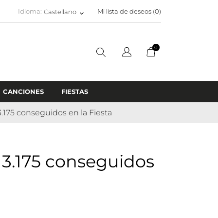
Idioma:
Mi lista de deseos (
0
)
Castellano
keyboard_arrow_down
0
CANCIONES
FIESTAS
.175 conseguidos en la Fiesta
 3.175 conseguidos