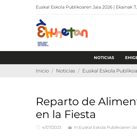
Euskal Eskola Publikoaren Jaia 2026 | Ekainak 7,
NOTICIAS
EHIG
Inicio
Noticias
Euskal Eskola Publikoa
Reparto de Aliment
en la Fiesta
4/07/2023
In:
Euskal Eskola Publikoaren Ja
list