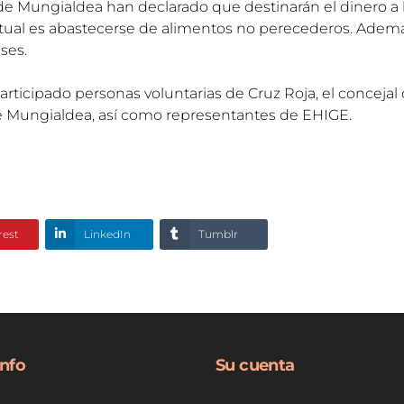
de Mungialdea han declarado que destinarán el dinero a
al es abastecerse de alimentos no perecederos. Además,
ses.
rticipado personas voluntarias de Cruz Roja, el concejal
de Mungialdea, así como representantes de EHIGE.
rest
LinkedIn
Tumblr
info
Su cuenta