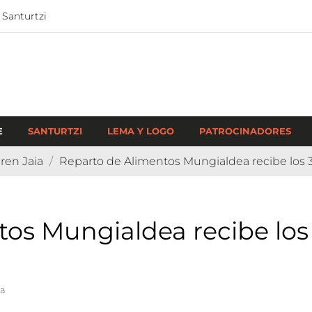
 Santurtzi
E
SANTURTZI
LEMA Y LOGO
PATROCINADORES
ren Jaia
Reparto de Alimentos Mungialdea recibe los 3
os Mungialdea recibe los
ia