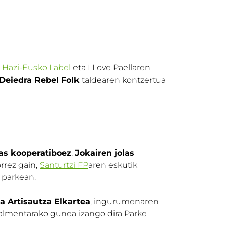
,
Hazi-Eusko Label
eta I Love Paellaren
Deiedra Rebel Folk
taldearen kontzertua
las kooperatiboez
,
Jokairen jolas
rrez gain,
Santurtzi FP
aren eskutik
 parkean.
a Artisautza Elkartea
, ingurumenaren
salmentarako gunea izango dira Parke