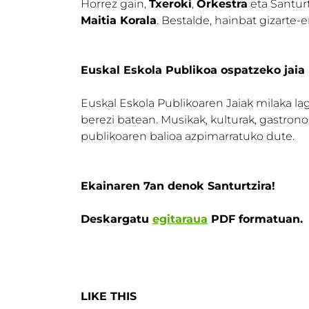
Horrez gain,
Txeroki
,
Orkestra
eta Santurt
Maitia Korala
. Bestalde, hainbat gizarte-
Euskal Eskola Publikoa ospatzeko jaia
Euskal Eskola Publikoaren Jaiak milaka lag
berezi batean. Musikak, kulturak, gastrono
publikoaren balioa azpimarratuko dute.
Ekainaren 7an denok Santurtzira!
Deskargatu
egitaraua
PDF formatuan.
LIKE THIS