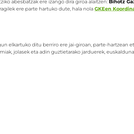
ziko abesbatzak ere izango dira giroa alaitzen:
Bihotz Ga
eragilek ere parte hartuko dute, hala nola
GKEen Koordin
un elkartuko ditu berriro ere jai-giroan, parte-hartzean 
miak, jolasek eta adin guztietarako jarduerek, euskalduna,