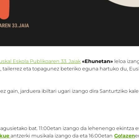
uskal Eskola Publikoaren 33. Jaiak
«Ehunetan»
leloa izang
, tailerrez eta topagunez beteriko eguna hartuko du, Eusk
ez gain, jarduera ibiltari ugari izango dira Santurtziko ka
agusietako bat. 11:00etan izango da lehenengo ekintza e
skue
antzerki musikala izango da eta 16:00etan
Go!azen
e