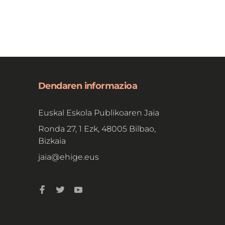
Dendaren informazioa
Euskal Eskola Publikoaren Jaia
Ronda 27, 1 Ezk, 48005 Bilbao,
Bizkaia
jaia@ehige.eus