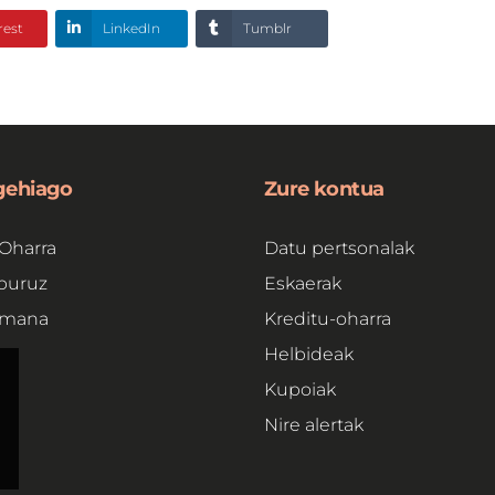
rest
LinkedIn
Tumblr
 gehiago
Zure kontua
Oharra
Datu pertsonalak
buruz
Eskaerak
emana
Kreditu-oharra
e
Helbideak
Kupoiak
Nire alertak