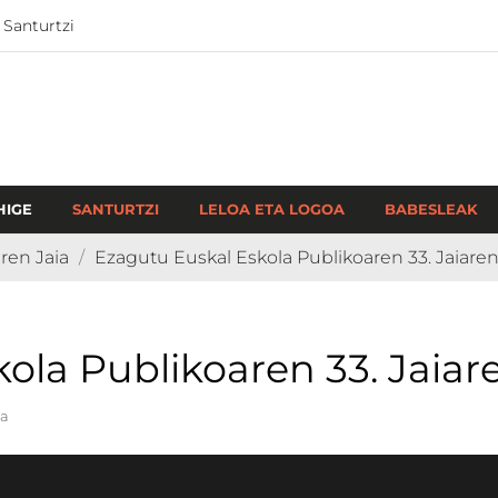
 Santurtzi
HIGE
SANTURTZI
LELOA ETA LOGOA
BABESLEAK
ren Jaia
Ezagutu Euskal Eskola Publikoaren 33. Jaiaren
ola Publikoaren 33. Jaiar
ia