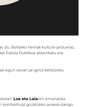
o du. Bizkaiko herriak kultura-jardueraz,
al Eskola Publikoa aldarrikatu eta
leak egun osoan jai-giroz betetzeko.
skolan,
Loa eta Laia
ren emanaldia.
n kontzertuaz gozatzeko aukera izango