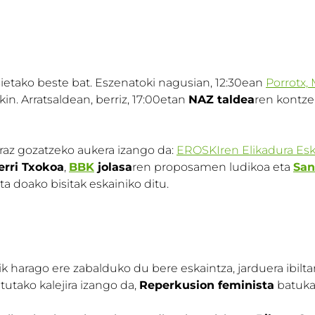
etako beste bat. Eszenatoki nagusian, 12:30ean
Porrotx,
in. Arratsaldean, berriz, 17:00etan
NAZ taldea
ren kontze
raz gozatzeko aukera izango da:
EROSKIren Elikadura Esk
rri Txokoa
,
BBK
jolasa
ren proposamen ludikoa eta
San
eta doako bisitak eskainiko ditu.
 harago ere zabalduko du bere eskaintza, jarduera ibiltar
tutako kalejira izango da,
Reperkusion feminista
batuka