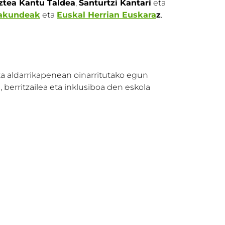
ztea Kantu Taldea
,
Santurtzi Kantari
eta
akundeak
eta
Euskal Herrian Euskara
z
.
eta aldarrikapenean oinarritutako egun
 berritzailea eta inklusiboa den eskola