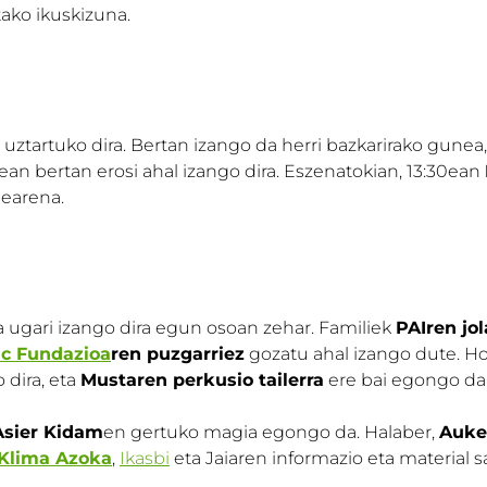
tako ikuskizuna.
 uztartuko dira. Bertan izango da herri bazkarirako gunea
kean bertan erosi ahal izango dira. Eszenatokian, 13:30ean
dearena.
a ugari izango dira egun osoan zehar. Familiek
PAIren jo
ic Fundazioa
ren puzgarriez
gozatu ahal izango dute. Ho
 dira, eta
Mustaren perkusio tailerra
ere bai egongo da
Asier Kidam
en gertuko magia egongo da. Halaber,
Auke
Klima Azoka
,
Ikasbi
eta Jaiaren informazio eta material 