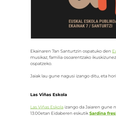
Ekainaren 7an Santurtzin ospatuko den
E
musikaz, familia osoarentzako ikuskizunez
ospatzeko.
Jaiak lau gune nagusi izango ditu, eta hori
Las Viñas Eskola
Las Viñas Eskola
izango da Jaiaren gune n
13:00etan Eidaberen eskutik
Sardina fre