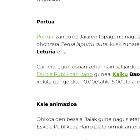
Portua
Portua
izango da Jaiaren topagune nagusi
oholtzara
Zerua lapurtu dute
ikuskizunarek
Leturia
rena.
Gainera, egun osoan zehar hainbat jardue
Eskola Publikoaz Harro
gunea,
Kaiku
Base
irekita izango ditu 10:00etatik 15:00etara, 
Kale animazioa
Ohikoa den bezala, Jaiak gune nagusietatik
Eskola Publikoaz Harro plataformak antola