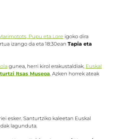
 Marimotots, Pupu eta Lore
igoko dira
rtua izango da eta 18:30ean
Tapia eta
ola
gunea, herri kirol erakustaldiak,
Euskal
turtzi Itsas Museoa
. Azken horrek ateak
iei esker. Santurtziko kaleetan Euskal
dak lagunduta.