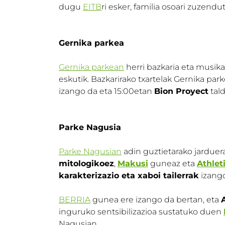
dugu
EITB
ri esker, familia osoari zuzendu
Gernika parkea
Gernika parkean
herri bazkaria eta musika
eskutik. Bazkarirako txartelak Gernika par
izango da eta 15:00etan
Bion Proyect
tal
Parke Nagusia
Parke Nagusian
adin guztietarako jarduer
mitologikoez
,
Makusi
guneaz eta
Athlet
karakterizazio eta xaboi tailerrak
izango
BERRIA
gunea ere izango da bertan, eta
inguruko sentsibilizazioa sustatuko duen
Nagusian.